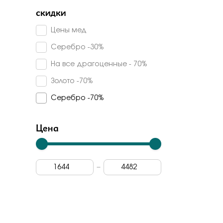
Серебряные крылья
Турмалин синтетический
скидки
45
Силверк
Топаз sky
Цены мед
Sokolov
Серебро -30%
Fidelis
На все драгоценные - 70%
Ювелирные традиции
Золото -70%
Kabarovsky
Серебро -70%
Империал
Радуга
Цена
Magic Stones
Veronika
Stile Italiano
Madde
Арт-модерн