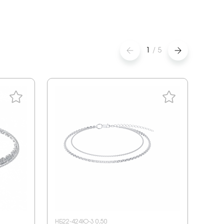
1
/
5
НБ22-424Ю-3 0,50
НБ22