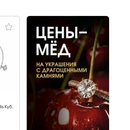
ал
tones
a
енциальности
liano
дерн
ace
ills
v
ezioso
is Куб.
or you
mith