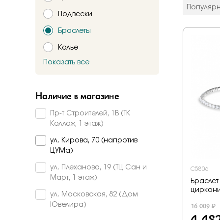
цвет мета
Популяр
Подвески
Красное
Комбинир
Браслеты
Белое
Колье
Подтверждаю,
Желтое
Красно-б
Показать все
Брошь
Бело-желт
Заказать
Часы
Наличие в магазине
Шнурки
Пр-т Строителей, 1В (ТК
Прочее
Коллаж, 1 этаж)
Пирсинг
ул. Кирова, 70 (напротив
ЦУМа)
ул. Плеханова, 19 (ТЦ Сан и
C5806
Март, 1 этаж)
Браслет 
циркон
ул. Московская, 82 (Дом
16 009 ₽
Ювелира)
4 48