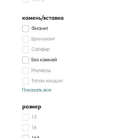
Бело-желт
камень/вставка
Фианит
Бриллиант
Сапфир
Без камней
Изумруд
Топаз лондон
Показать все
Топаз
Изумруд г/т
размер
Изумруд корунд
13
Гранат
16
Агат