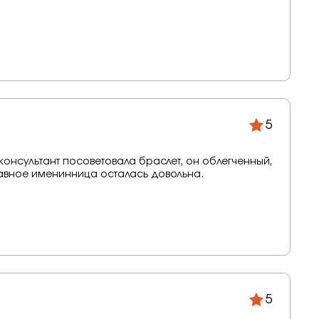
5
онсультант посоветовала браслет, он облегченный,
лавное именинница осталась довольна.
5