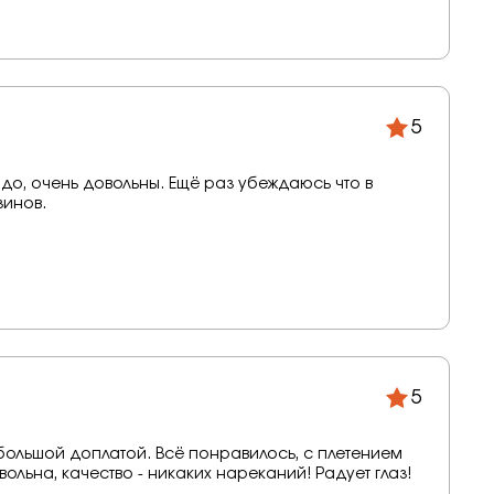
5
адо, очень довольны. Ещё раз убеждаюсь что в
зинов.
5
й доплатой. Всё понравилось, с плетением