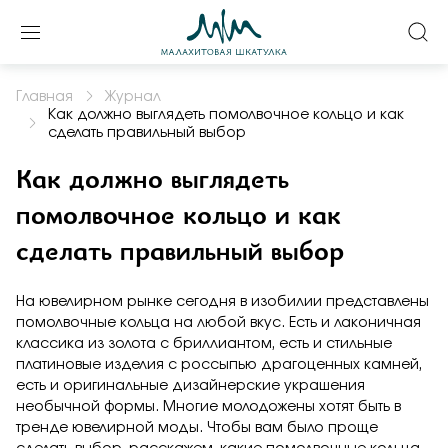
Войти или создать профиль
Оформить заказ на
Задать вопрос
Выберите город
продукцию
Главная
Журнал
Как должно выглядеть помолвочное кольцо и как
сделать правильный выбор
Пенза
Как должно выглядеть
Получить код
помолвочное кольцо и как
Контактные данные
сделать правильный выбор
Подтверждаю, что я ознакомлен и согласен с условиями
политики конфиденциальности
На ювелирном рынке сегодня в изобилии представлены
помолвочные кольца
на любой вкус. Есть и лаконичная
классика из
золота с бриллиантом
, есть и стильные
платиновые изделия с россыпью драгоценных камней,
есть и оригинальные дизайнерские украшения
Подтверждаю, что я ознакомлен и согласен с условиями
необычной формы. Многие молодожены хотят быть в
политики конфиденциальности
тренде ювелирной моды. Чтобы вам было проще