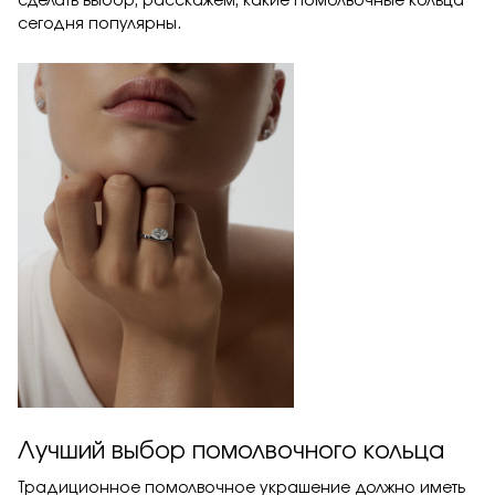
сделать выбор, расскажем, какие помолвочные кольца
Заказать
сегодня популярны.
Подтверждаю, что я ознакомлен и согласен с условиями
политики конфиденциальности
Отправить
Лучший выбор помолвочного кольца
Традиционное помолвочное украшение должно иметь