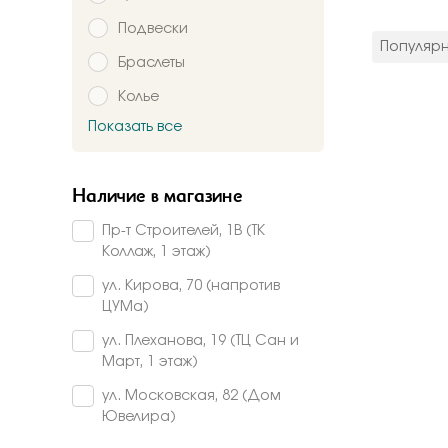
цвет мета
Подвески
Красное
Популяр
Комбинир
Браслеты
Белое
Колье
Подтверждаю,
Желтое
Красно-б
Показать все
Брошь
Бело-желт
Заказать
Часы
Наличие в магазине
Шнурки
Пр-т Строителей, 1В (ТК
Прочее
Коллаж, 1 этаж)
Пирсинг
ул. Кирова, 70 (напротив
ЦУМа)
ул. Плеханова, 19 (ТЦ Сан и
Март, 1 этаж)
ул. Московская, 82 (Дом
Ювелира)