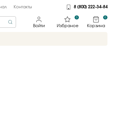
нал
Контакты
8 (800) 222-34-84
0
0
Войти
Избраное
Корзина
rine
тмет
illiant
jewelry
яные крылья
к
ные традиции
sky