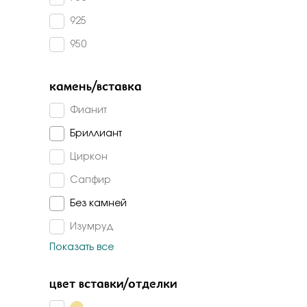
Бело-желт
925
950
камень/вставка
Фианит
Бриллиант
Циркон
Сапфир
Без камней
Изумруд
Показать все
Топаз лондон
Топаз
цвет вставки/отделки
Сапфир г/т