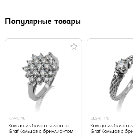
Заказать
Популярные товары
Подтверждаю, что я ознакомлен и согласен с условиями
политики конфиденциальности
Отправить
К794БР/Б
ШД-К11/Б
Кольцо из белого золота от
Кольцо из белого зол
Graf Кольцов с бриллиантом
Graf Кольцов с брил