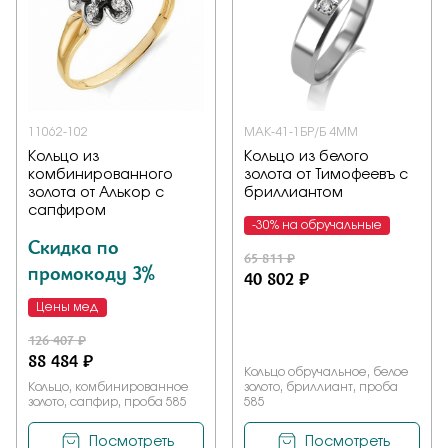
11062-102
МАК-41-1БР/Б 4ММ
Кольцо из
Кольцо из белого
комбинированного
золота от Тимофеевъ с
золота от Алькор с
бриллиантом
сапфиром
-30% на обручальные
Скидка по
65 811 ₽
промокоду 3%
40 802 ₽
Цены мед
126 407 ₽
88 484 ₽
Кольцо обручальное, белое
Кольцо, комбинированное
золото, бриллиант, проба
золото, сапфир, проба 585
585
Посмотреть
Посмотреть