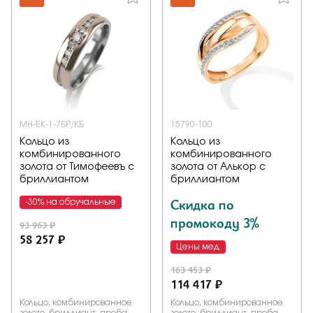
МН-ЕК-1-7БР/КБ
15790-100
Кольцо из
Кольцо из
комбинированного
комбинированного
золота от Тимофеевъ с
золота от Алькор с
бриллиантом
бриллиантом
Скидка по
-30% на обручальные
промокоду 3%
93 963 ₽
58 257 ₽
Цены мед
163 453 ₽
114 417 ₽
Кольцо, комбинированное
Кольцо, комбинированное