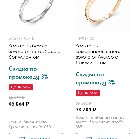
Заказать
5-7276-103-1Б
14481-100
Подтверждаю, что я ознакомлен и согласен с условиями
политики конфиденциальности
Кольцо из белого
Кольцо из
золота от Rose Grace с
комбинированного
бриллиантом
золота от Алькор с
Отправить
бриллиантом
Скидка по
Скидка по
промокоду 3%
промокоду 3%
Цены мед
Цены мед
66 949 ₽
46 864 ₽
55 292 ₽
38 704 ₽
Кольцо, комбинированное
Кольцо, белое золото,
золото, бриллиант, проба
бриллиант, проба 585
585