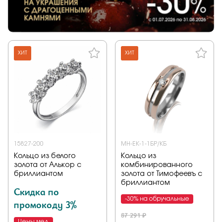
ХИТ
ХИТ
15827-200
МН-ЕК-1-1БР/КБ
Кольцо из белого
Кольцо из
золота от Алькор с
комбинированного
бриллиантом
золота от Тимофеевъ с
бриллиантом
Скидка по
-30% на обручальные
промокоду 3%
87 291 ₽
Цены мед