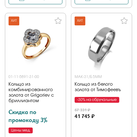
ХИТ
ХИТ
01-11-5891-31-00
МАК-31/Б 5ММ
Кольцо из
Кольцо из белого
комбинированного
золота от Тимофеевъ
золота от Grigoriev с
-30% на обручальные
бриллиантом
67 331 ₽
Скидка по
41 745 ₽
промокоду 3%
Цены мед