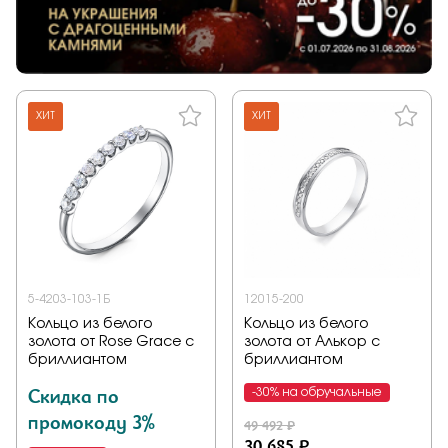
ХИТ
ХИТ
5-4203-103-1Б
12015-200
Кольцо из белого
Кольцо из белого
золота от Rose Grace с
золота от Алькор с
бриллиантом
бриллиантом
Скидка по
-30% на обручальные
промокоду 3%
49 492 ₽
30 685 ₽