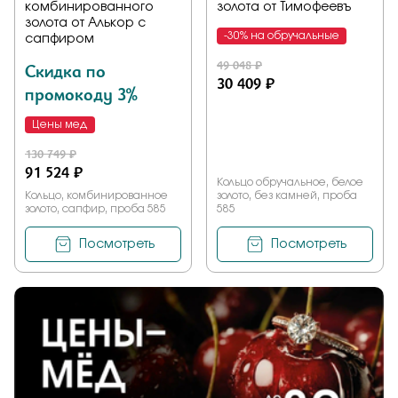
комбинированного
золота от Тимофеевъ
золота от Алькор с
-30% на обручальные
сапфиром
49 048 ₽
Скидка по
30 409 ₽
промокоду 3%
Цены мед
130 749 ₽
91 524 ₽
Кольцо обручальное, белое
Кольцо, комбинированное
золото, без камней, проба
золото, сапфир, проба 585
585
Посмотреть
Посмотреть