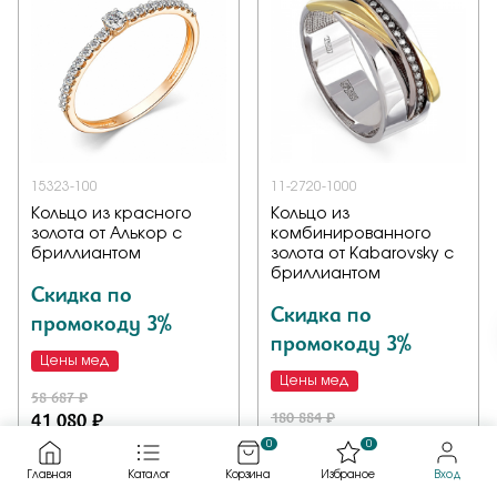
15323-100
11-2720-1000
Кольцо из красного
Кольцо из
золота от Алькор с
комбинированного
бриллиантом
золота от Kabarovsky с
бриллиантом
Скидка по
Скидка по
промокоду 3%
промокоду 3%
Цены мед
Цены мед
58 687 ₽
41 080 ₽
180 884 ₽
126 618 ₽
0
0
Кольцо, комбинированное
Главная
Каталог
Корзина
Избраное
Вход
Кольцо, красное золото,
золото, бриллиант, проба