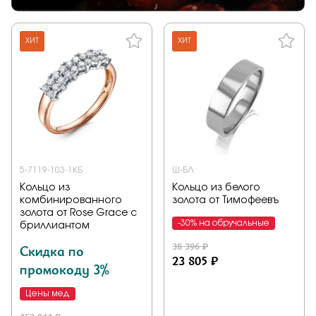
ХИТ
ХИТ
5-7119-103-1КБ
Ш-БЛ
Кольцо из
Кольцо из белого
комбинированного
золота от Тимофеевъ
золота от Rose Grace с
-30% на обручальные
бриллиантом
38 396 ₽
Скидка по
23 805 ₽
промокоду 3%
Цены мед