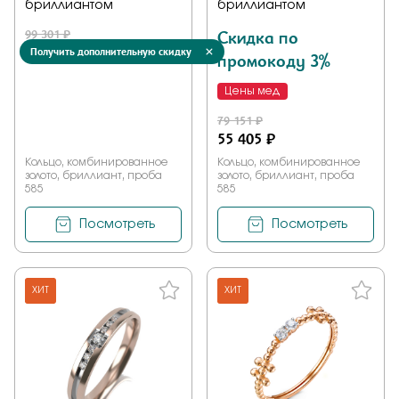
бриллиантом
бриллиантом
99 301 ₽
Скидка по
29 790 ₽
Получить дополнительную скидку
промокоду 3%
Цены мед
79 151 ₽
55 405 ₽
Кольцо, комбинированное
Кольцо, комбинированное
золото, бриллиант, проба
золото, бриллиант, проба
585
585
Посмотреть
Посмотреть
ХИТ
ХИТ