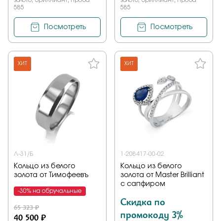
золото, бриллиант, проба
золото, бриллиант, проба
585
585
Посмотреть
Посмотреть
ХИТ
ХИТ
Л-31/Б
1-208417-00-02
Кольцо из белого
Кольцо из белого
золота от Тимофеевъ
золота от Master Brilliant
с сапфиром
-30% на обручальные
Скидка по
65 323 ₽
промокоду 3%
40 500 ₽