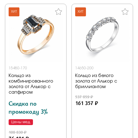
ХИТ
ХИТ
15480-170
14650-200
Кольцо из
Кольцо из белого
комбинированного
золота от Алькор с
золота от Алькор с
бриллиантом
сапфиром
537 859 ₽
Скидка по
161 357 ₽
промокоду 3%
Цены мед
108 830 ₽