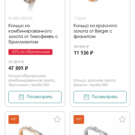
М-408-7БР/КБ
110266
Кольцо из
Кольцо из красного
комбинированного
золота от Berger с
золота от Тимофеевъ с
фианитом
бриллиантом
38 456 ₽
11 536 ₽
-30% на обручальные
77 251 ₽
47 895 ₽
Кольцо обручальное,
комбинированное золото,
Кольцо, красное золото,
бриллиант, проба 585
фианит, проба 585
Посмотреть
Посмотреть
ХИТ
ХИТ