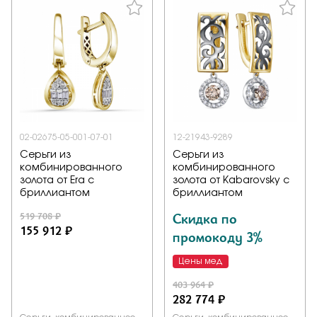
02-02675-05-001-07-01
12-21943-9289
Серьги из
Серьги из
комбинированного
комбинированного
золота от Era с
золота от Kabarovsky с
бриллиантом
бриллиантом
519 708 ₽
Скидка по
155 912 ₽
промокоду 3%
Цены мед
403 964 ₽
282 774 ₽