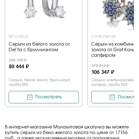
БР121803Б
С794СПБР/БК
Серьги из белого золота от
Серьги из комбинир
Del`ta с бриллиантом
золота от Graf Кольц
сапфиром
268 148 ₽
80 444 ₽
379 813 ₽
106 347 ₽
Серьги, белое золото, бриллиант,
Серьги, комбинированное
проба 585
сапфир, проба 585
Посмотреть
Посмотре
В интернет-магазине Малахитовая шкатулка вы можете
купить серьги из бело-желтого золота по цене от 17156
руб., а также эксклюзивные модели от популярных