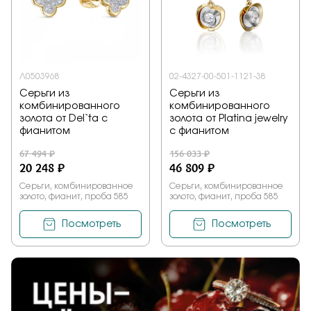
Заказать
Л0503968
02-4327-00-501-1121-38
Подтверждаю, что я ознакомлен и согласен с условиями
Серьги из
Серьги из
политики конфиденциальности
комбинированного
комбинированного
золота от Del`ta с
золота от Platina jewelry
фианитом
с фианитом
Отправить
67 494 ₽
156 033 ₽
20 248 ₽
46 809 ₽
Серьги, комбинированное
Серьги, комбинированное
золото, фианит, проба 585
золото, фианит, проба 585
Посмотреть
Посмотреть