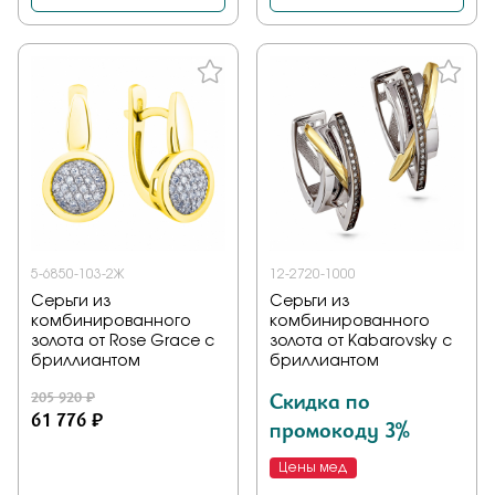
5-6850-103-2Ж
12-2720-1000
Серьги из
Серьги из
комбинированного
комбинированного
золота от Rose Grace с
золота от Kabarovsky с
бриллиантом
бриллиантом
205 920 ₽
Скидка по
61 776 ₽
промокоду 3%
Цены мед