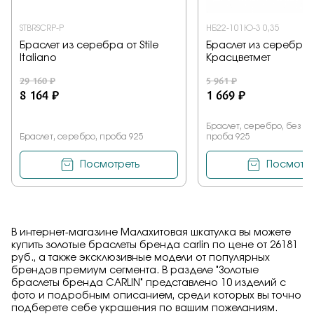
STBRSCRP-P
НБ22-101Ю-3 0,35
Браслет из серебра от Stile
Браслет из серебра 
Italiano
Красцветмет
29 160 ₽
5 961 ₽
8 164 ₽
1 669 ₽
Браслет, серебро, без к
Браслет, серебро, проба 925
проба 925
Посмотреть
Посмотре
В интернет-магазине Малахитовая шкатулка вы можете
купить золотые браслеты бренда carlin по цене от 26181
руб., а также эксклюзивные модели от популярных
брендов премиум сегмента. В разделе "Золотые
браслеты бренда CARLIN" представлено 10 изделий с
фото и подробным описанием, среди которых вы точно
подберете себе украшения по вашим пожеланиям.