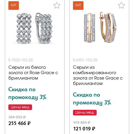
ХИТ
ХИТ
5-7520-103-2Б
5-6901-103-2К
Серьги из белого
Серьги из
золота от Rose Grace с
комбинированного
бриллиантом
золота от Rose Grace с
бриллиантом
Скидка по
Скидка по
промокоду 3%
промокоду 3%
Цены мед
Цены мед
364 952 ₽
255 466 ₽
172 885 ₽
121 019 ₽