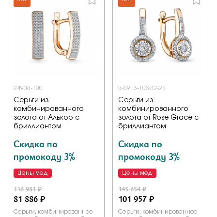
Заказать
Подтверждаю, что я ознакомлен и согласен с условиями
политики конфиденциальности
24906-100
5-5913-103И2-2К
Отправить
Серьги из
Серьги из
комбинированного
комбинированного
золота от Алькор с
золота от Rose Grace с
бриллиантом
бриллиантом
Скидка по
Скидка по
промокоду 3%
промокоду 3%
Цены мед
Цены мед
116 981 ₽
145 654 ₽
81 886 ₽
101 957 ₽
Серьги, комбинированное
Серьги, комбинированное