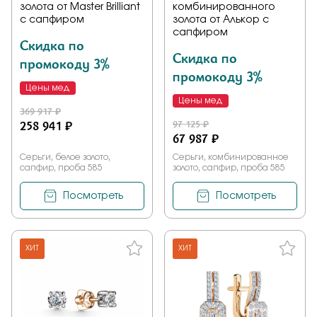
золота от Master Brilliant
комбинированного
с сапфиром
золота от Алькор с
сапфиром
Скидка по
Скидка по
промокоду 3%
промокоду 3%
Цены мед
Цены мед
369 917 ₽
258 941 ₽
97 125 ₽
67 987 ₽
Серьги, белое золото,
Серьги, комбинированное
сапфир, проба 585
золото, сапфир, проба 585
Посмотреть
Посмотреть
ХИТ
ХИТ