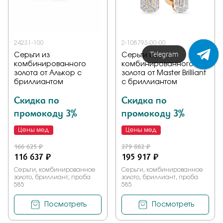
24231-100
2-108793-00-00
Напишите нам!
Серьги из
Серьги из
комбинированного
комбинированного
золота от Алькор с
золота от Master Brilliant
бриллиантом
с бриллиантом
Скидка по
Скидка по
промокоду 3%
промокоду 3%
Цены мед
Цены мед
166 625 ₽
279 882 ₽
116 637 ₽
195 917 ₽
Серьги, комбинированное
Серьги, комбинированное
золото, бриллиант, проба
золото, бриллиант, проба
585
585
Посмотреть
Посмотреть