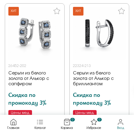
ХИТ
ХИТ
26452-202
22324-213
Серьги из белого
Серьги из белого
золота от Алькор с
золота от Алькор с
сапфиром
бриллиантом
Скидка по
Скидка по
промокоду 3%
промокоду 3%
Цены мед
Цены мед
0
0
148 732 ₽
80 567 ₽
104 112 ₽
56 396 ₽
Главная
Каталог
Корзина
Избраное
Вход