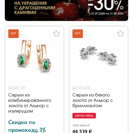
ХИТ
ХИТ
26220-101
26115-200
Серьги из
Серьги из белого
комбинированного
золота от Алькор с
золота от Алькор с
бриллиантом
изумрудом
Цены мед
Скидка по
148 466 ₽
промокоду 3%
44 539 ₽