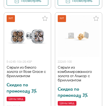
Посмотреть
Посмотреть
ХИТ
ХИТ
5-6245-106-2Б-КБР
22265-100
Серьги из белого
Серьги из
золота от Rose Grace с
комбинированного
бриллиантом
золота от Алькор с
бриллиантом
Скидка по
Скидка по
промокоду 3%
промокоду 3%
Цены мед
Цены мед