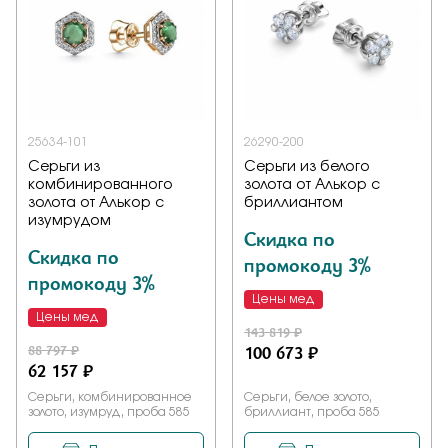
25634-101
26290-200
Серьги из
Серьги из белого
комбинированного
золота от Алькор с
золота от Алькор с
бриллиантом
изумрудом
Скидка по
Скидка по
промокоду 3%
промокоду 3%
Цены мед
Цены мед
143 819 ₽
88 797 ₽
100 673 ₽
62 157 ₽
Серьги, комбинированное
Серьги, белое золото,
золото, изумруд, проба 585
бриллиант, проба 585