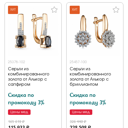
ХИТ
ХИТ
25378-102
25457-100
Серьги из
Серьги из
комбинированного
комбинированного
золота от Алькор с
золота от Алькор с
сапфиром
бриллиантом
Скидка по
Скидка по
промокоду 3%
промокоду 3%
Цены мед
Цены мед
165 619 ₽
326 440 ₽
115 933 ₽
228 508 ₽