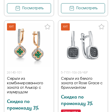
Посмотреть
Посмотреть
ХИТ
ХИТ
26140-101
5-7151-106-2Б-ЧБР
Серьги из
Серьги из белого
комбинированного
золота от Rose Grace с
золота от Алькор с
бриллиантом
изумрудом
Скидка по
Скидка по
промокоду 3%
промокоду 3%
Цены мед