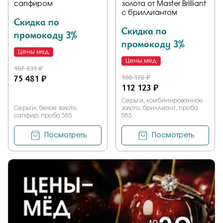
сапфиром
золота от Master Brilliant
с бриллиантом
Скидка по
Скидка по
промокоду 3%
промокоду 3%
Цены мед
Цены мед
107 831 ₽
75 481 ₽
160 176 ₽
112 123 ₽
Серьги, комбинированное
Серьги, белое золото,
золото, бриллиант, проба
сапфир, проба 585
585
Посмотреть
Посмотреть