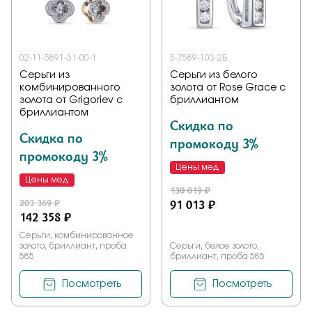
02-11-5891-31-00-1
5-7589-103-2Б
Серьги из
Серьги из белого
комбинированного
золота от Rose Grace с
золота от Grigoriev с
бриллиантом
бриллиантом
Скидка по
Скидка по
промокоду 3%
промокоду 3%
Цены мед
Цены мед
130 019 ₽
203 369 ₽
91 013 ₽
142 358 ₽
Серьги, комбинированное
золото, бриллиант, проба
Серьги, белое золото,
585
бриллиант, проба 585
Посмотреть
Посмотреть