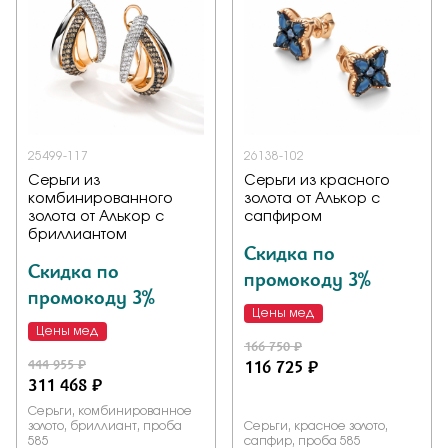
25499-117
26138-102
Серьги из
Серьги из красного
комбинированного
золота от Алькор с
золота от Алькор с
сапфиром
бриллиантом
Скидка по
Скидка по
промокоду 3%
промокоду 3%
Цены мед
Цены мед
166 750 ₽
444 955 ₽
116 725 ₽
311 468 ₽
Серьги, комбинированное
золото, бриллиант, проба
Серьги, красное золото,
585
сапфир, проба 585