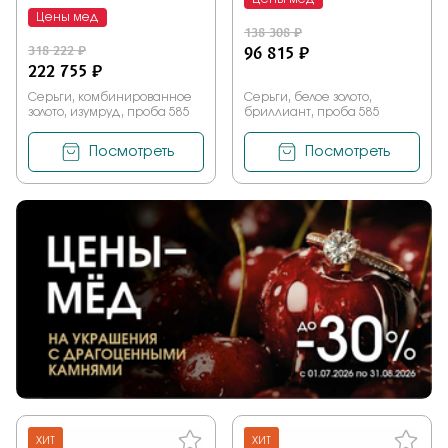
Цены мед
138 308 ₽
318 222 ₽
96 815 ₽
222 755 ₽
Серьги, комбинированное
Серьги, белое золото,
золото, изумруд, проба 585
бриллиант, проба 585
Посмотреть
Посмотреть
ХИТ
ХИТ