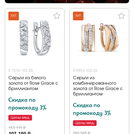
ХИТ
ХИТ
5-7576-103-2Б
5-5953-103-2К
Серьги из белого
Серьги из
золота от Rose Grace с
комбинированного
бриллиантом
золота от Rose Grace с
бриллиантом
Скидка по
Скидка по
промокоду 3%
промокоду 3%
Цены мед
Цены мед
153 115 ₽
107 180 ₽
201 505 ₽