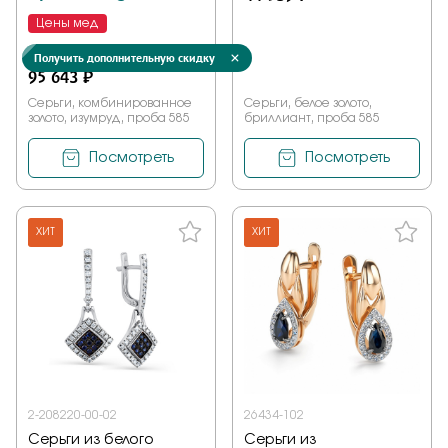
Цены мед
136 634 ₽
Получить дополнительную скидку
95 643 ₽
Серьги, комбинированное
Серьги, белое золото,
золото, изумруд, проба 585
бриллиант, проба 585
Посмотреть
Посмотреть
ХИТ
ХИТ
2-208220-00-02
26434-102
Серьги из белого
Серьги из