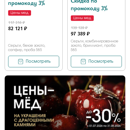
Скидка по
промокоду 3%
промокоду 3%
Цены мед
Цены мед
117 316 ₽
82 121 ₽
139 128 ₽
97 389 ₽
Серьги, комбинированное
Серьги, белое золото,
золото, бриллиант, проба
сапфир, проба 585
585
Посмотреть
Посмотреть